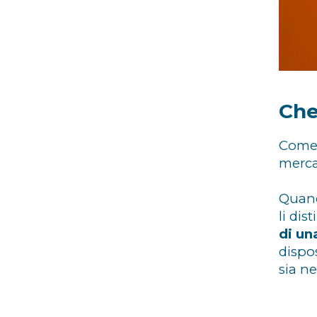
Che
Come 
merca
Quand
li di
di un
dispos
sia n