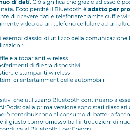
nuo di dati
. Ciò significa che grazie ad esso è p
cinata. Ecco perché il Bluetooth è
adatto per pro
nte di ricevere dati e telefonare tramite cuffie w
amente video da un telefono cellulare ad un altro
i esempi classici di utilizzo della comunicazione
icazioni:
ffie e altoparlanti wireless
sferimenti di file tra dispositivi
stiere e stampanti wireless
stemi di entertainment delle automobili
itivi che utilizzano Bluetooth continuano a essere
 AirPods: dalla prima versione sono stati rilascia
però contribuiscono al consumo di batteria facen
re il giusto compromesso tra l'introduzioni di nuo
i conduce al Bluetooth Low Energy.