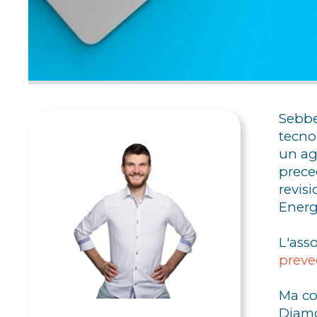
Sebbe
tecno
un ag
preced
revis
Energ
L'ass
prev
Ma co
Diamo