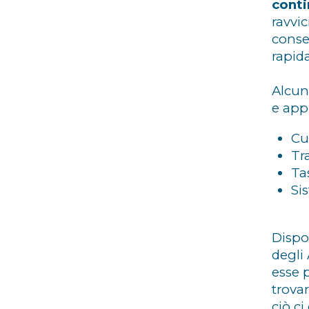
conti
ravvi
conse
rapid
Alcun
e appl
Cu
Tra
Ta
Si
Dispos
degli
esse 
trova
ciò c