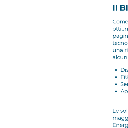
Il 
Come 
ottien
pagin
tecno
una r
alcun
Di
Fit
Se
Ap
Le so
maggi
Energ