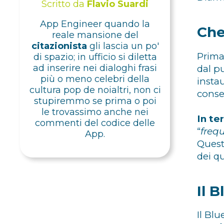
Scritto da
Flavio Suardi
App Engineer quando la
Che
reale mansione del
citazionista
gli lascia un po'
Prima
di spazio; in ufficio si diletta
ad inserire nei dialoghi frasi
dal p
più o meno celebri della
insta
cultura pop de noialtri, non ci
conse
stupiremmo se prima o poi
le trovassimo anche nei
In te
commenti del codice delle
“
freq
App.
Quest
dei q
Il 
Il Bl